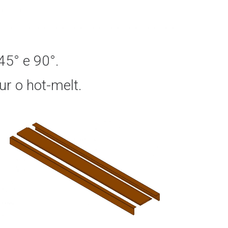
45° e 90°.
ur o hot-melt.