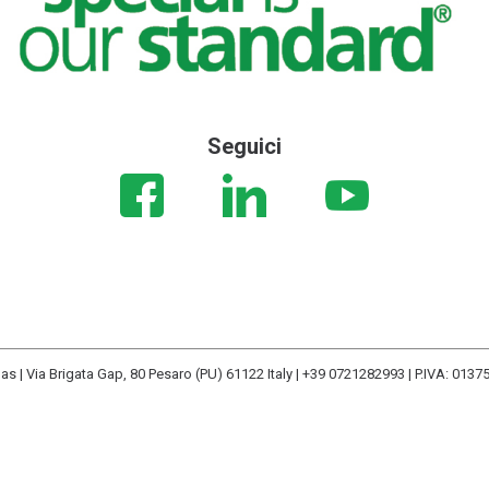
Seguici
s | Via Brigata Gap, 80 Pesaro (PU) 61122 Italy | +39 0721282993 | P.IVA: 013
Informativa sul