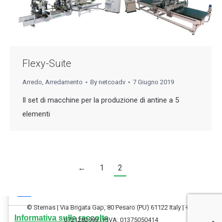
Flexy-Suite
Arredo
,
Arredamento
By
netcoadv
7 Giugno 2019
Il set di macchine per la produzione di antine a 5
elementi
←
1
2
Le tue preferenze relative alla privacy
© Stemas | Via Brigata Gap, 80 Pesaro (PU) 61122 Italy | +39
Informativa sulla raccolta
0721282993 | P.IVA: 01375050414