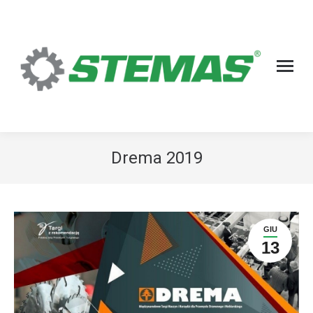
Drema 2019
GIU
13